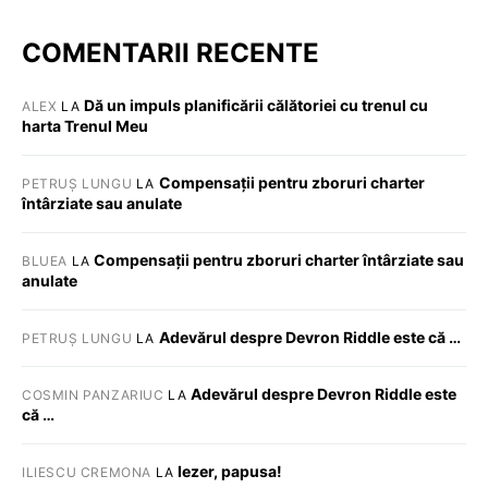
COMENTARII RECENTE
Dă un impuls planificării călătoriei cu trenul cu
ALEX
LA
harta Trenul Meu
Compensații pentru zboruri charter
PETRUȘ LUNGU
LA
întârziate sau anulate
Compensații pentru zboruri charter întârziate sau
BLUEA
LA
anulate
Adevărul despre Devron Riddle este că …
PETRUȘ LUNGU
LA
Adevărul despre Devron Riddle este
COSMIN PANZARIUC
LA
că …
Iezer, papusa!
ILIESCU CREMONA
LA