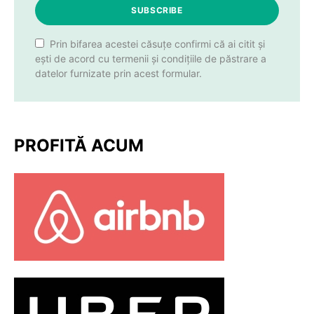
SUBSCRIBE
Prin bifarea acestei căsuțe confirmi că ai citit și
ești de acord cu termenii și condițiile de păstrare a
datelor furnizate prin acest formular.
PROFITĂ ACUM