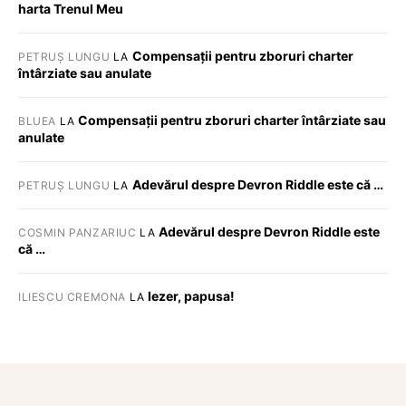
harta Trenul Meu
Compensații pentru zboruri charter
PETRUȘ LUNGU
LA
întârziate sau anulate
Compensații pentru zboruri charter întârziate sau
BLUEA
LA
anulate
Adevărul despre Devron Riddle este că …
PETRUȘ LUNGU
LA
Adevărul despre Devron Riddle este
COSMIN PANZARIUC
LA
că …
Iezer, papusa!
ILIESCU CREMONA
LA