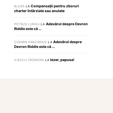
Compensații pentru zboruri
BLUEA
LA
charter întârziate sau anulate
Adevărul despre Devron
PETRUȘ LUNGU
LA
Riddle este că …
Adevărul despre
COSMIN PANZARIUC
LA
Devron Riddle este că …
Iezer, papusa!
ILIESCU CREMONA
LA