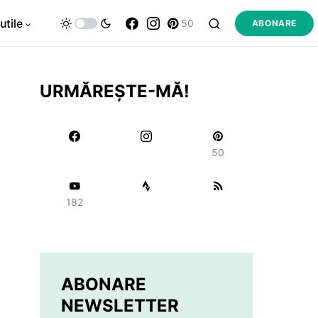
utile
50
ABONARE
URMĂREȘTE-MĂ!
50
182
ABONARE
NEWSLETTER