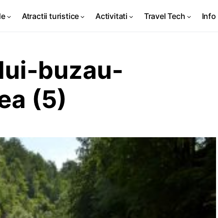
de
Atractii turistice
Activitati
Travel Tech
Info 
lui-buzau-
ea (5)