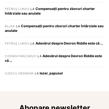
Compensații pentru zboruri charter
PETRUȘ LUNGU
LA
întârziate sau anulate
Compensații pentru zboruri charter întârziate sau
BLUEA
LA
anulate
Adevărul despre Devron Riddle este că …
PETRUȘ LUNGU
LA
Adevărul despre Devron Riddle este
COSMIN PANZARIUC
LA
că …
Iezer, papusa!
ILIESCU CREMONA
LA
Abonare newsletter