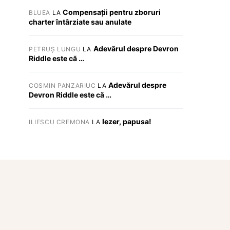
Compensații pentru zboruri
BLUEA
LA
charter întârziate sau anulate
Adevărul despre Devron
PETRUȘ LUNGU
LA
Riddle este că …
Adevărul despre
COSMIN PANZARIUC
LA
Devron Riddle este că …
Iezer, papusa!
ILIESCU CREMONA
LA