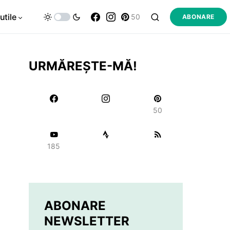
utile
50
ABONARE
URMĂREȘTE-MĂ!
50
185
ABONARE
NEWSLETTER