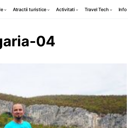
de
Atractii turistice
Activitati
Travel Tech
Info 
garia-04