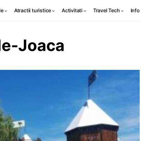
de
Atractii turistice
Activitati
Travel Tech
Info 
de-Joaca