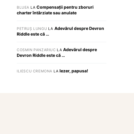
Compensații pentru zboruri
BLUEA
LA
charter întârziate sau anulate
Adevărul despre Devron
PETRUȘ LUNGU
LA
Riddle este că …
Adevărul despre
COSMIN PANZARIUC
LA
Devron Riddle este că …
Iezer, papusa!
ILIESCU CREMONA
LA