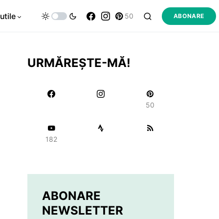
utile
50
ABONARE
URMĂREȘTE-MĂ!
50
182
ABONARE
NEWSLETTER