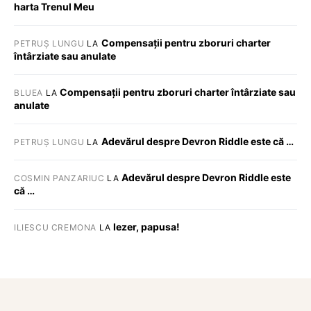
harta Trenul Meu
Compensații pentru zboruri charter
PETRUȘ LUNGU
LA
întârziate sau anulate
Compensații pentru zboruri charter întârziate sau
BLUEA
LA
anulate
Adevărul despre Devron Riddle este că …
PETRUȘ LUNGU
LA
Adevărul despre Devron Riddle este
COSMIN PANZARIUC
LA
că …
Iezer, papusa!
ILIESCU CREMONA
LA