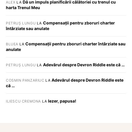
Dă un impuls planificării călătoriei cu trenul cu
ALEX
LA
harta Trenul Meu
Compensații pentru zboruri charter
PETRUȘ LUNGU
LA
întârziate sau anulate
Compensații pentru zboruri charter întârziate sau
BLUEA
LA
anulate
Adevărul despre Devron Riddle este că …
PETRUȘ LUNGU
LA
Adevărul despre Devron Riddle este
COSMIN PANZARIUC
LA
că …
Iezer, papusa!
ILIESCU CREMONA
LA