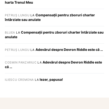
harta Trenul Meu
Compensații pentru zboruri charter
PETRUȘ LUNGU
LA
întârziate sau anulate
Compensații pentru zboruri charter întârziate sau
BLUEA
LA
anulate
Adevărul despre Devron Riddle este că …
PETRUȘ LUNGU
LA
Adevărul despre Devron Riddle este
COSMIN PANZARIUC
LA
că …
Iezer, papusa!
ILIESCU CREMONA
LA