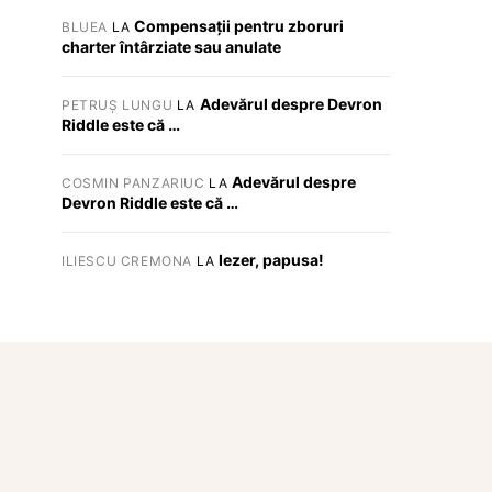
Compensații pentru zboruri
BLUEA
LA
charter întârziate sau anulate
Adevărul despre Devron
PETRUȘ LUNGU
LA
Riddle este că …
Adevărul despre
COSMIN PANZARIUC
LA
Devron Riddle este că …
Iezer, papusa!
ILIESCU CREMONA
LA