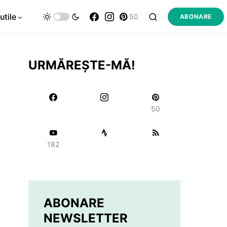
utile
50
ABONARE
URMĂREȘTE-MĂ!
50
182
ABONARE
NEWSLETTER