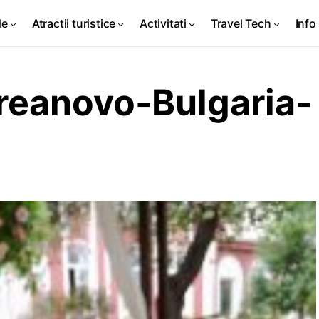
de
Atractii turistice
Activitati
Travel Tech
Info 
eanovo-Bulgaria-