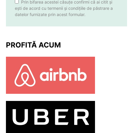
Prin bifarea acestei căsuțe confirmi că ai citit și
ești de acord cu termenii și condițiile de păstrare a
datelor furnizate prin acest formular.
PROFITĂ ACUM