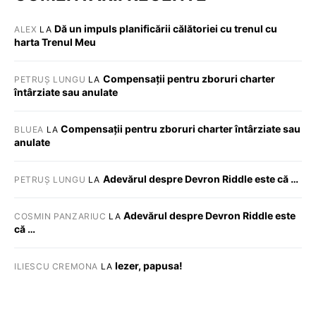
Dă un impuls planificării călătoriei cu trenul cu
ALEX
LA
harta Trenul Meu
Compensații pentru zboruri charter
PETRUȘ LUNGU
LA
întârziate sau anulate
Compensații pentru zboruri charter întârziate sau
BLUEA
LA
anulate
Adevărul despre Devron Riddle este că …
PETRUȘ LUNGU
LA
Adevărul despre Devron Riddle este
COSMIN PANZARIUC
LA
că …
Iezer, papusa!
ILIESCU CREMONA
LA