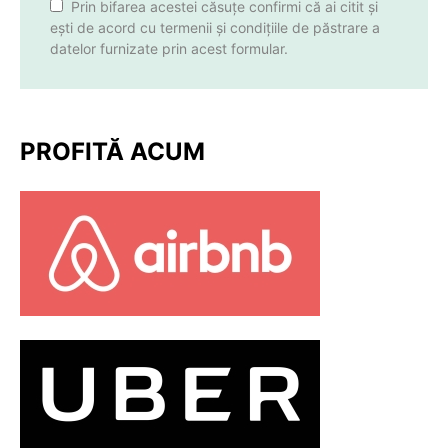
Prin bifarea acestei căsuțe confirmi că ai citit și
ești de acord cu termenii și condițiile de păstrare a
datelor furnizate prin acest formular.
PROFITĂ ACUM