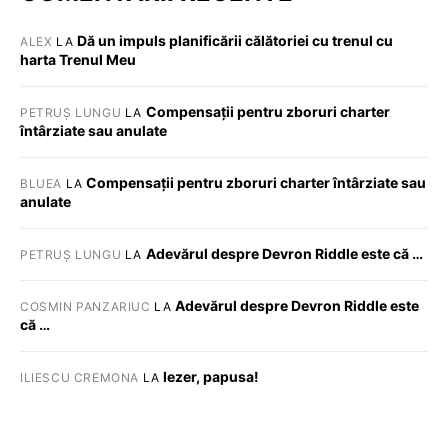
Dă un impuls planificării călătoriei cu trenul cu
ALEX
LA
harta Trenul Meu
Compensații pentru zboruri charter
PETRUȘ LUNGU
LA
întârziate sau anulate
Compensații pentru zboruri charter întârziate sau
BLUEA
LA
anulate
Adevărul despre Devron Riddle este că …
PETRUȘ LUNGU
LA
Adevărul despre Devron Riddle este
COSMIN PANZARIUC
LA
că …
Iezer, papusa!
ILIESCU CREMONA
LA