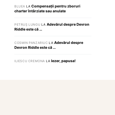
Compensații pentru zboruri
BLUEA
LA
charter întârziate sau anulate
Adevărul despre Devron
PETRUȘ LUNGU
LA
Riddle este că …
Adevărul despre
COSMIN PANZARIUC
LA
Devron Riddle este că …
Iezer, papusa!
ILIESCU CREMONA
LA