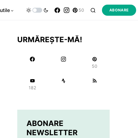
utile
50
ABONARE
URMĂREȘTE-MĂ!
50
182
ABONARE
NEWSLETTER