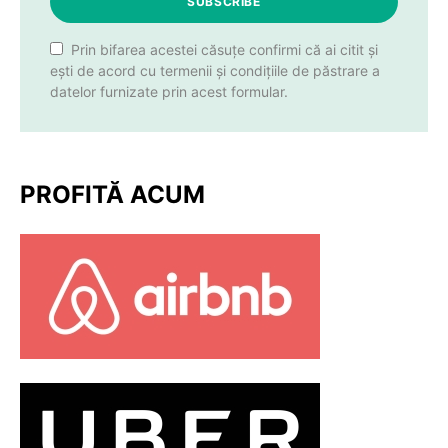
SUBSCRIBE
Prin bifarea acestei căsuțe confirmi că ai citit și
ești de acord cu termenii și condițiile de păstrare a
datelor furnizate prin acest formular.
PROFITĂ ACUM