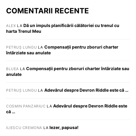
COMENTARII RECENTE
Dă un impuls planificării călătoriei cu trenul cu
ALEX
LA
harta Trenul Meu
Compensații pentru zboruri charter
PETRUȘ LUNGU
LA
întârziate sau anulate
Compensații pentru zboruri charter întârziate sau
BLUEA
LA
anulate
Adevărul despre Devron Riddle este că …
PETRUȘ LUNGU
LA
Adevărul despre Devron Riddle este
COSMIN PANZARIUC
LA
că …
Iezer, papusa!
ILIESCU CREMONA
LA