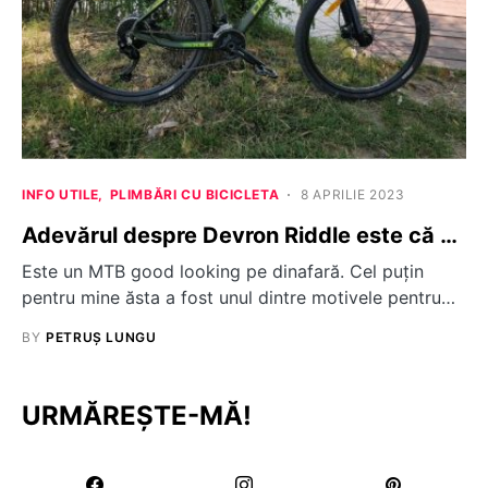
INFO UTILE
PLIMBĂRI CU BICICLETA
8 APRILIE 2023
Adevărul despre Devron Riddle este că …
Este un MTB good looking pe dinafară. Cel puțin
pentru mine ăsta a fost unul dintre motivele pentru…
BY
PETRUȘ LUNGU
URMĂREȘTE-MĂ!