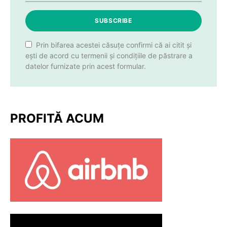
SUBSCRIBE
Prin bifarea acestei căsuțe confirmi că ai citit și
ești de acord cu termenii și condițiile de păstrare a
datelor furnizate prin acest formular.
PROFITĂ ACUM