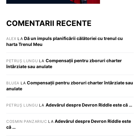
COMENTARII RECENTE
Dă un impuls planificării călătoriei cu trenul cu
ALEX
LA
harta Trenul Meu
Compensații pentru zboruri charter
PETRUȘ LUNGU
LA
întârziate sau anulate
Compensații pentru zboruri charter întârziate sau
BLUEA
LA
anulate
Adevărul despre Devron Riddle este că …
PETRUȘ LUNGU
LA
Adevărul despre Devron Riddle este
COSMIN PANZARIUC
LA
că …