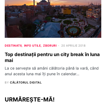
DESTINATII
INFO UTILE
ZBORURI
20 APRILIE 2018
Top destinații pentru un city break în luna
mai
La ce servește să amâni călătoria până la vară, când
anul acesta luna mai îți pune în calendar…
BY
CĂLĂTORUL DIGITAL
URMĂREȘTE-MĂ!