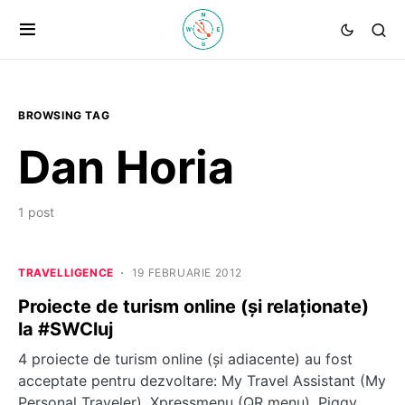
BROWSING TAG
Dan Horia
1 post
TRAVELLIGENCE
19 FEBRUARIE 2012
Proiecte de turism online (şi relaţionate)
la #SWCluj
4 proiecte de turism online (şi adiacente) au fost
acceptate pentru dezvoltare: My Travel Assistant (My
Personal Traveler), Xpressmenu (QR menu), Piggy