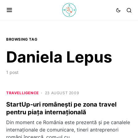
BROWSING TAG
Daniela Lepus
1 post
TRAVELLIGENCE
23 AUGUST 2009
StartUp-uri româneşti pe zona travel
pentru piaţa internaţională
Din moment ce România este prezentă şi pe canalele
internaţionale de comunicare, tineri antreprenori
români încearcă .com-ul cu…