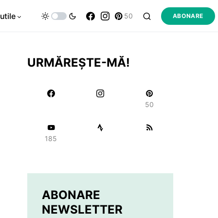
utile
50
ABONARE
URMĂREȘTE-MĂ!
50
185
ABONARE
NEWSLETTER