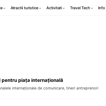
de
Atractii turistice
Activitati
Travel Tech
Info 
 pentru piaţa internaţională
lele internaţionale de comunicare, tineri antreprenori