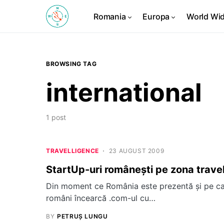
Romania
Europa
World Wi
BROWSING TAG
international
1 post
TRAVELLIGENCE
23 AUGUST 2009
StartUp-uri româneşti pe zona travel
Din moment ce România este prezentă şi pe cana
români încearcă .com-ul cu…
BY
PETRUȘ LUNGU