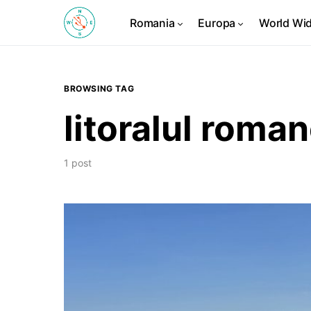
Romania
Europa
World Wi
BROWSING TAG
litoralul roma
1 post