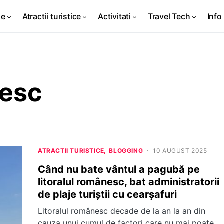
de
Atractii turistice
Activitati
Travel Tech
Info 
nesc
ATRACTII TURISTICE
BLOGGING
10 AUGUST 2025
Când nu bate vântul a pagubă pe
litoralul românesc, bat administratorii
de plaje turiștii cu cearșafuri
Litoralul românesc decade de la an la an din
cauza unui cumul de factori care nu mai poate…