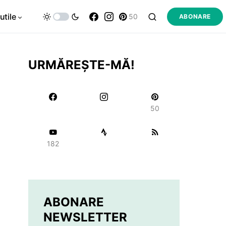
utile
50
ABONARE
URMĂREȘTE-MĂ!
50
182
ABONARE
NEWSLETTER