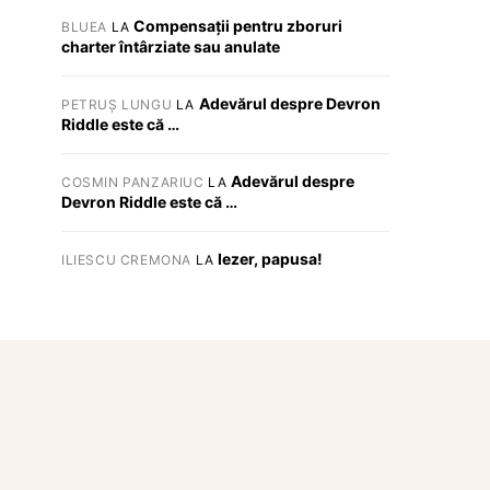
Compensații pentru zboruri
BLUEA
LA
charter întârziate sau anulate
Adevărul despre Devron
PETRUȘ LUNGU
LA
Riddle este că …
Adevărul despre
COSMIN PANZARIUC
LA
Devron Riddle este că …
Iezer, papusa!
ILIESCU CREMONA
LA