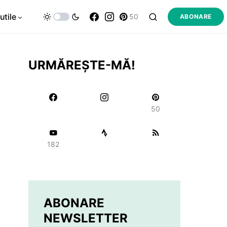
utile
50
ABONARE
URMĂREȘTE-MĂ!
50
182
ABONARE
NEWSLETTER