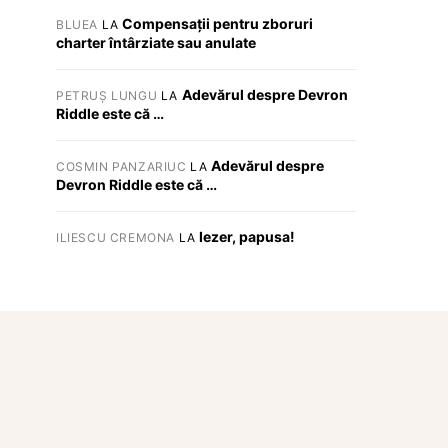
Compensații pentru zboruri
BLUEA
LA
charter întârziate sau anulate
Adevărul despre Devron
PETRUȘ LUNGU
LA
Riddle este că …
Adevărul despre
COSMIN PANZARIUC
LA
Devron Riddle este că …
Iezer, papusa!
ILIESCU CREMONA
LA