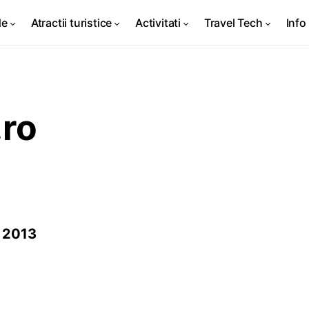
de
Atractii turistice
Activitati
Travel Tech
Info 
.ro
e 2013