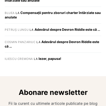
întârziate sau anulate
Compensații pentru zboruri charter întârziate sau
BLUEA
LA
anulate
Adevărul despre Devron Riddle este că …
PETRUȘ LUNGU
LA
Adevărul despre Devron Riddle este
COSMIN PANZARIUC
LA
că …
Iezer, papusa!
ILIESCU CREMONA
LA
Abonare newsletter
Fii la curent cu ultimele articole publicate pe blog