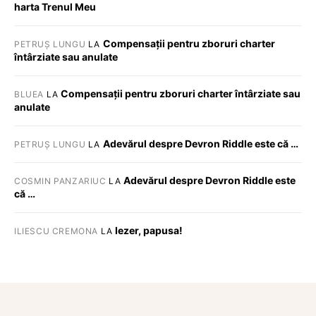
harta Trenul Meu
Compensații pentru zboruri charter
PETRUȘ LUNGU
LA
întârziate sau anulate
Compensații pentru zboruri charter întârziate sau
BLUEA
LA
anulate
Adevărul despre Devron Riddle este că …
PETRUȘ LUNGU
LA
Adevărul despre Devron Riddle este
COSMIN PANZARIUC
LA
că …
Iezer, papusa!
ILIESCU CREMONA
LA