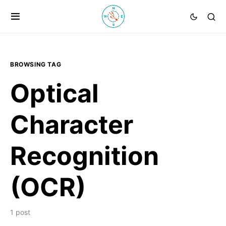
BROWSING TAG
Optical
Character
Recognition
(OCR)
1 post