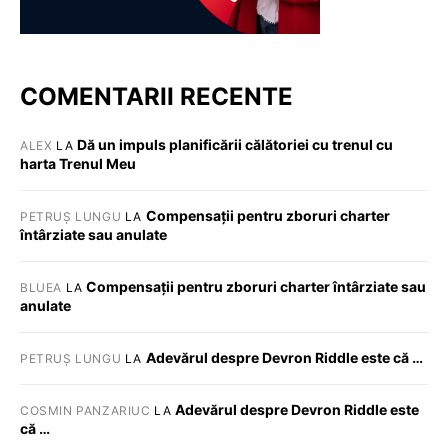
COMENTARII RECENTE
Dă un impuls planificării călătoriei cu trenul cu
ALEX
LA
harta Trenul Meu
Compensații pentru zboruri charter
PETRUȘ LUNGU
LA
întârziate sau anulate
Compensații pentru zboruri charter întârziate sau
BLUEA
LA
anulate
Adevărul despre Devron Riddle este că …
PETRUȘ LUNGU
LA
Adevărul despre Devron Riddle este
COSMIN PANZARIUC
LA
că …