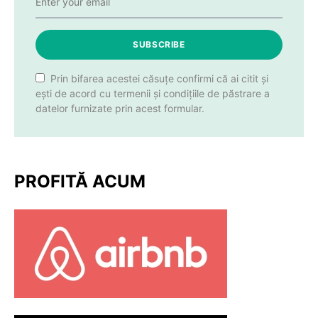
SUBSCRIBE
Prin bifarea acestei căsuțe confirmi că ai citit și
ești de acord cu termenii și condițiile de păstrare a
datelor furnizate prin acest formular.
PROFITĂ ACUM