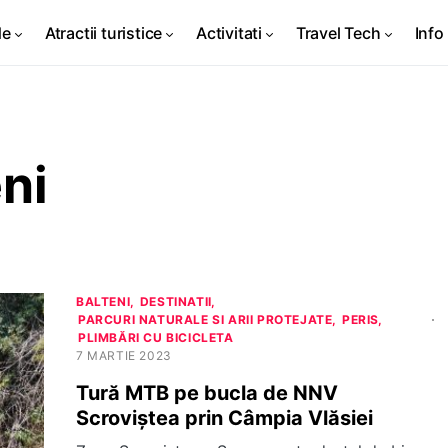
de
Atractii turistice
Activitati
Travel Tech
Info 
ni
BALTENI
DESTINATII
PARCURI NATURALE SI ARII PROTEJATE
PERIS
PLIMBĂRI CU BICICLETA
7 MARTIE 2023
Tură MTB pe bucla de NNV
Scroviștea prin Câmpia Vlăsiei