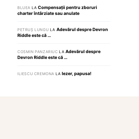
Compensații pentru zboruri
BLUEA
LA
charter întârziate sau anulate
Adevărul despre Devron
PETRUȘ LUNGU
LA
Riddle este că …
Adevărul despre
COSMIN PANZARIUC
LA
Devron Riddle este că …
Iezer, papusa!
ILIESCU CREMONA
LA