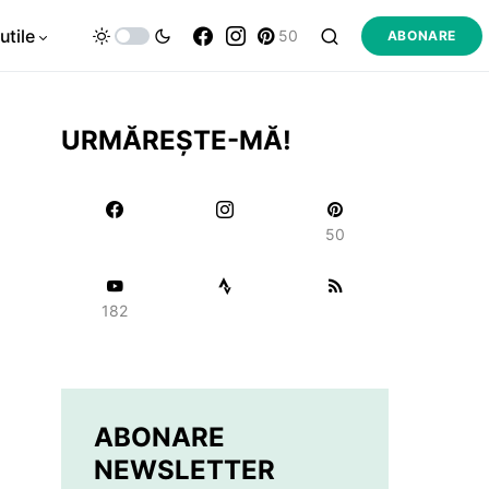
utile
50
ABONARE
URMĂREȘTE-MĂ!
50
182
ABONARE
NEWSLETTER