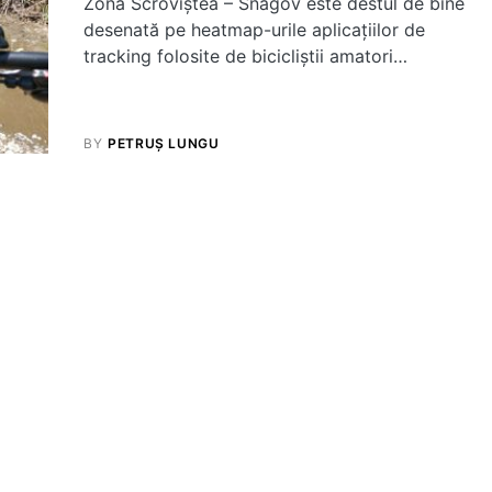
Zona Scroviștea – Snagov este destul de bine
desenată pe heatmap-urile aplicațiilor de
tracking folosite de bicicliștii amatori…
BY
PETRUȘ LUNGU