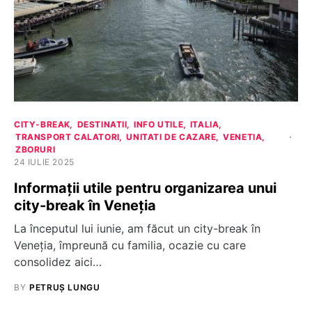
CITY-BREAK
DESTINATII
INFO UTILE
ITALIA
TRANSPORT CALATORI
UNITATI DE CAZARE
VENETIA
ZBORURI
24 IULIE 2025
Informații utile pentru organizarea unui
city-break în Veneția
La începutul lui iunie, am făcut un city-break în
Veneția, împreună cu familia, ocazie cu care
consolidez aici…
BY
PETRUȘ LUNGU