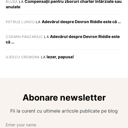
Compensații pentru zboruri charter întârziate sau
BLUEA
LA
anulate
Adevărul despre Devron Riddle este că …
PETRUȘ LUNGU
LA
Adevărul despre Devron Riddle este
COSMIN PANZARIUC
LA
că …
Iezer, papusa!
ILIESCU CREMONA
LA
Abonare newsletter
Fii la curent cu ultimele articole publicate pe blog