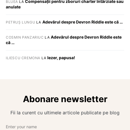
Compensații pentru zboruri charter întârziate sau
BLUEA
LA
anulate
Adevărul despre Devron Riddle este că …
PETRUȘ LUNGU
LA
Adevărul despre Devron Riddle este
COSMIN PANZARIUC
LA
că …
Iezer, papusa!
ILIESCU CREMONA
LA
Abonare newsletter
Fii la curent cu ultimele articole publicate pe blog