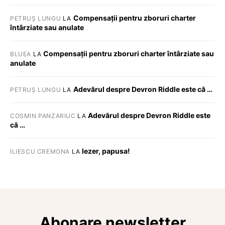
Compensații pentru zboruri charter
PETRUȘ LUNGU
LA
întârziate sau anulate
Compensații pentru zboruri charter întârziate sau
BLUEA
LA
anulate
Adevărul despre Devron Riddle este că …
PETRUȘ LUNGU
LA
Adevărul despre Devron Riddle este
COSMIN PANZARIUC
LA
că …
Iezer, papusa!
ILIESCU CREMONA
LA
Abonare newsletter