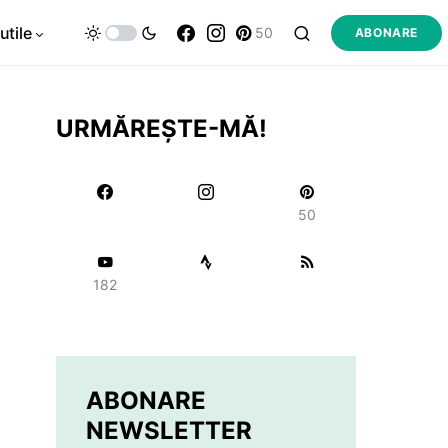
utile
50
ABONARE
URMĂREȘTE-MĂ!
50
182
ABONARE
NEWSLETTER