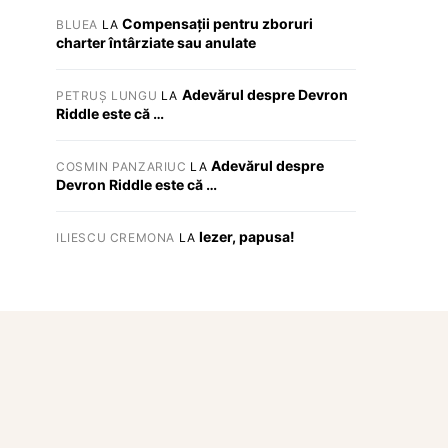
Compensații pentru zboruri
BLUEA
LA
charter întârziate sau anulate
Adevărul despre Devron
PETRUȘ LUNGU
LA
Riddle este că …
Adevărul despre
COSMIN PANZARIUC
LA
Devron Riddle este că …
Iezer, papusa!
ILIESCU CREMONA
LA