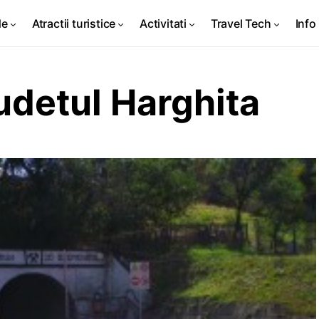
de
Atractii turistice
Activitati
Travel Tech
Info 
Judetul Harghita