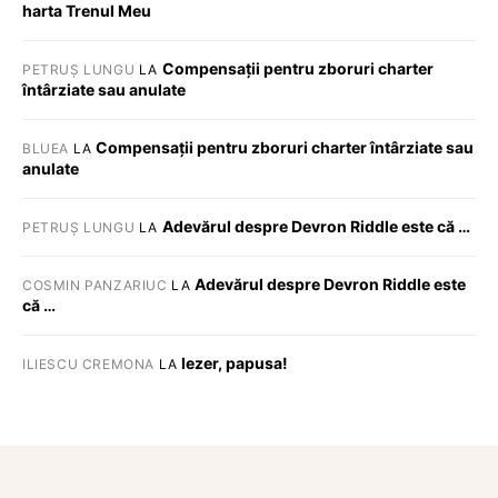
harta Trenul Meu
Compensații pentru zboruri charter
PETRUȘ LUNGU
LA
întârziate sau anulate
Compensații pentru zboruri charter întârziate sau
BLUEA
LA
anulate
Adevărul despre Devron Riddle este că …
PETRUȘ LUNGU
LA
Adevărul despre Devron Riddle este
COSMIN PANZARIUC
LA
că …
Iezer, papusa!
ILIESCU CREMONA
LA