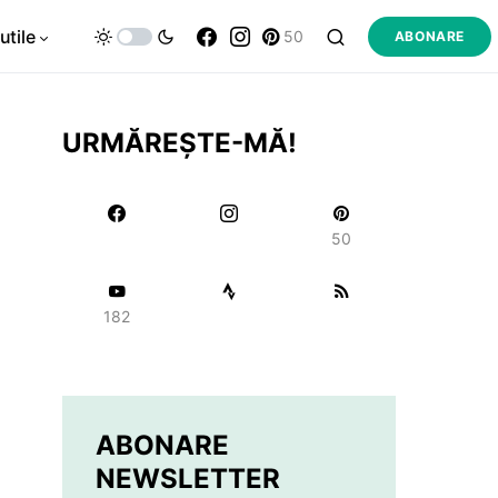
utile
50
ABONARE
URMĂREȘTE-MĂ!
50
182
ABONARE
NEWSLETTER