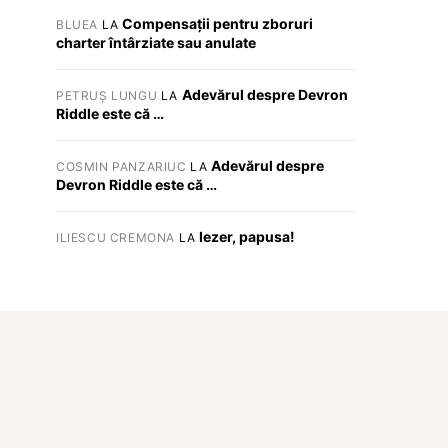
Compensații pentru zboruri
BLUEA
LA
charter întârziate sau anulate
Adevărul despre Devron
PETRUȘ LUNGU
LA
Riddle este că …
Adevărul despre
COSMIN PANZARIUC
LA
Devron Riddle este că …
Iezer, papusa!
ILIESCU CREMONA
LA