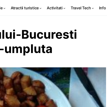
de
Atractii turistice
Activitati
Travel Tech
Info 
lui-Bucuresti
i-umpluta