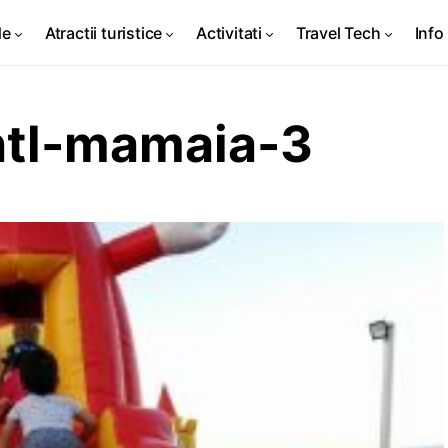
de
Atractii turistice
Activitati
Travel Tech
Info 
intl-mamaia-3