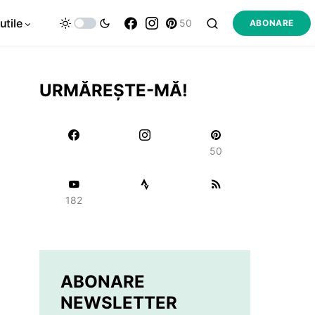
utile
50
ABONARE
URMĂREȘTE-MĂ!
50
182
ABONARE
NEWSLETTER