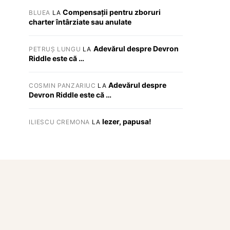
Compensații pentru zboruri
BLUEA
LA
charter întârziate sau anulate
Adevărul despre Devron
PETRUȘ LUNGU
LA
Riddle este că …
Adevărul despre
COSMIN PANZARIUC
LA
Devron Riddle este că …
Iezer, papusa!
ILIESCU CREMONA
LA