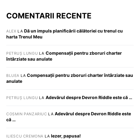
COMENTARII RECENTE
Dă un impuls planificării călătoriei cu trenul cu
ALEX
LA
harta Trenul Meu
Compensații pentru zboruri charter
PETRUȘ LUNGU
LA
întârziate sau anulate
Compensații pentru zboruri charter întârziate sau
BLUEA
LA
anulate
Adevărul despre Devron Riddle este că …
PETRUȘ LUNGU
LA
Adevărul despre Devron Riddle este
COSMIN PANZARIUC
LA
că …
Iezer, papusa!
ILIESCU CREMONA
LA