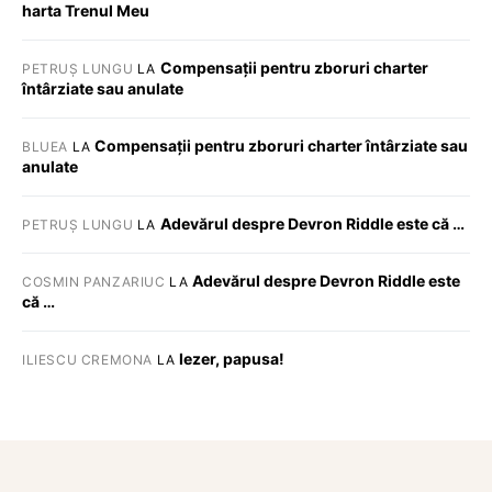
harta Trenul Meu
Compensații pentru zboruri charter
PETRUȘ LUNGU
LA
întârziate sau anulate
Compensații pentru zboruri charter întârziate sau
BLUEA
LA
anulate
Adevărul despre Devron Riddle este că …
PETRUȘ LUNGU
LA
Adevărul despre Devron Riddle este
COSMIN PANZARIUC
LA
că …
Iezer, papusa!
ILIESCU CREMONA
LA