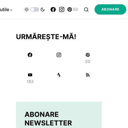
utile
50
ABONARE
URMĂREȘTE-MĂ!
50
182
ABONARE
NEWSLETTER