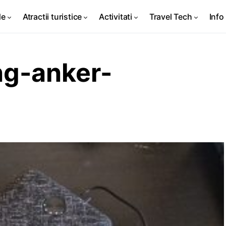
de
Atractii turistice
Activitati
Travel Tech
Info 
ng-anker-