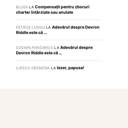
Compensații pentru zboruri
BLUEA
LA
charter întârziate sau anulate
Adevărul despre Devron
PETRUȘ LUNGU
LA
Riddle este că …
Adevărul despre
COSMIN PANZARIUC
LA
Devron Riddle este că …
Iezer, papusa!
ILIESCU CREMONA
LA