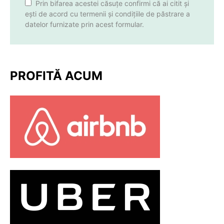
Prin bifarea acestei căsuțe confirmi că ai citit și
ești de acord cu termenii și condițiile de păstrare a
datelor furnizate prin acest formular.
PROFITĂ ACUM