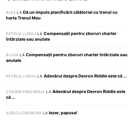
Dă un impuls planificării călătoriei cu trenul cu
ALEX
LA
harta Trenul Meu
Compensații pentru zboruri charter
PETRUȘ LUNGU
LA
întârziate sau anulate
Compensații pentru zboruri charter întârziate sau
BLUEA
LA
anulate
Adevărul despre Devron Riddle este că …
PETRUȘ LUNGU
LA
Adevărul despre Devron Riddle este
COSMIN PANZARIUC
LA
că …
Iezer, papusa!
ILIESCU CREMONA
LA