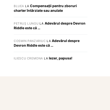
Compensații pentru zboruri
BLUEA
LA
charter întârziate sau anulate
Adevărul despre Devron
PETRUȘ LUNGU
LA
Riddle este că …
Adevărul despre
COSMIN PANZARIUC
LA
Devron Riddle este că …
Iezer, papusa!
ILIESCU CREMONA
LA