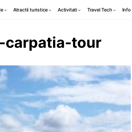
de
Atractii turistice
Activitati
Travel Tech
Info 
-carpatia-tour