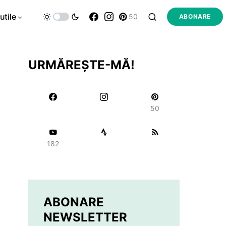
utile
50
ABONARE
URMĂREȘTE-MĂ!
50
182
ABONARE
NEWSLETTER