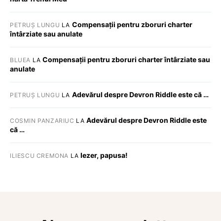
Compensații pentru zboruri charter
PETRUȘ LUNGU
LA
întârziate sau anulate
Compensații pentru zboruri charter întârziate sau
BLUEA
LA
anulate
Adevărul despre Devron Riddle este că …
PETRUȘ LUNGU
LA
Adevărul despre Devron Riddle este
COSMIN PANZARIUC
LA
că …
Iezer, papusa!
ILIESCU CREMONA
LA