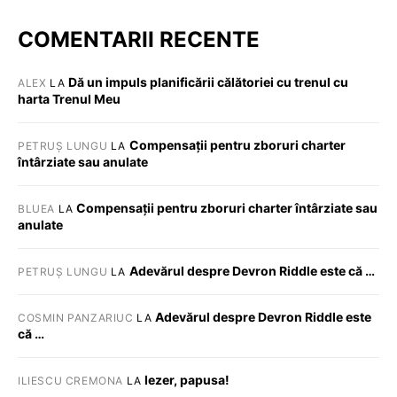
COMENTARII RECENTE
Dă un impuls planificării călătoriei cu trenul cu
ALEX
LA
harta Trenul Meu
Compensații pentru zboruri charter
PETRUȘ LUNGU
LA
întârziate sau anulate
Compensații pentru zboruri charter întârziate sau
BLUEA
LA
anulate
Adevărul despre Devron Riddle este că …
PETRUȘ LUNGU
LA
Adevărul despre Devron Riddle este
COSMIN PANZARIUC
LA
că …
Iezer, papusa!
ILIESCU CREMONA
LA