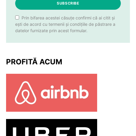
SUBSCRIBE
Prin bifarea acestei căsuțe confirmi că ai citit și
ești de acord cu termenii și condițiile de păstrare a
datelor furnizate prin acest formular.
PROFITĂ ACUM