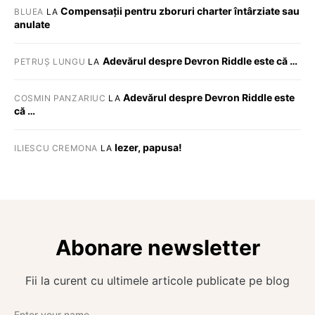
Compensații pentru zboruri charter întârziate sau
BLUEA
LA
anulate
Adevărul despre Devron Riddle este că …
PETRUȘ LUNGU
LA
Adevărul despre Devron Riddle este
COSMIN PANZARIUC
LA
că …
Iezer, papusa!
ILIESCU CREMONA
LA
Abonare newsletter
Fii la curent cu ultimele articole publicate pe blog