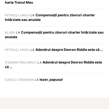
harta Trenul Meu
Compensații pentru zboruri charter
PETRUȘ LUNGU
LA
întârziate sau anulate
Compensații pentru zboruri charter întârziate sau
BLUEA
LA
anulate
Adevărul despre Devron Riddle este că …
PETRUȘ LUNGU
LA
Adevărul despre Devron Riddle este
COSMIN PANZARIUC
LA
că …
Iezer, papusa!
ILIESCU CREMONA
LA