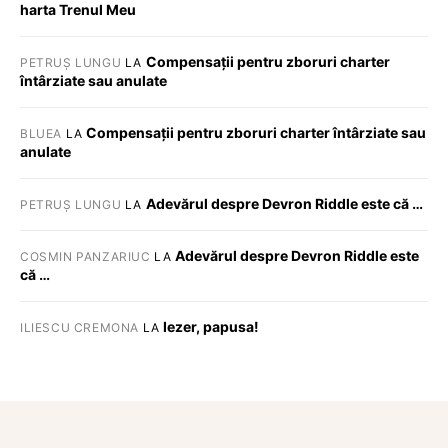
harta Trenul Meu
Compensații pentru zboruri charter
PETRUȘ LUNGU
LA
întârziate sau anulate
Compensații pentru zboruri charter întârziate sau
BLUEA
LA
anulate
Adevărul despre Devron Riddle este că …
PETRUȘ LUNGU
LA
Adevărul despre Devron Riddle este
COSMIN PANZARIUC
LA
că …
Iezer, papusa!
ILIESCU CREMONA
LA