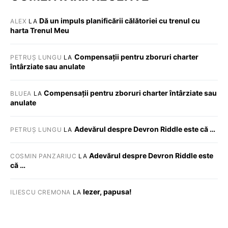
Dă un impuls planificării călătoriei cu trenul cu
ALEX
LA
harta Trenul Meu
Compensații pentru zboruri charter
PETRUȘ LUNGU
LA
întârziate sau anulate
Compensații pentru zboruri charter întârziate sau
BLUEA
LA
anulate
Adevărul despre Devron Riddle este că …
PETRUȘ LUNGU
LA
Adevărul despre Devron Riddle este
COSMIN PANZARIUC
LA
că …
Iezer, papusa!
ILIESCU CREMONA
LA