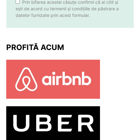
Prin bifarea acestei căsuțe confirmi că ai citit și
ești de acord cu termenii și condițiile de păstrare a
datelor furnizate prin acest formular.
PROFITĂ ACUM