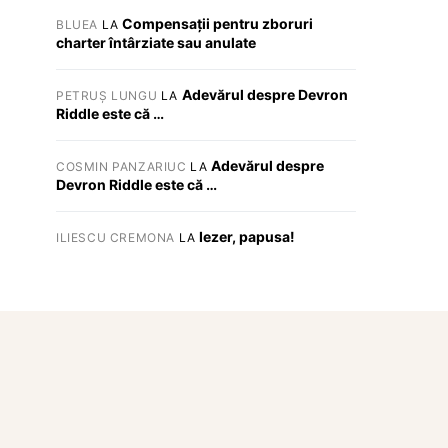
Compensații pentru zboruri
BLUEA
LA
charter întârziate sau anulate
Adevărul despre Devron
PETRUȘ LUNGU
LA
Riddle este că …
Adevărul despre
COSMIN PANZARIUC
LA
Devron Riddle este că …
Iezer, papusa!
ILIESCU CREMONA
LA