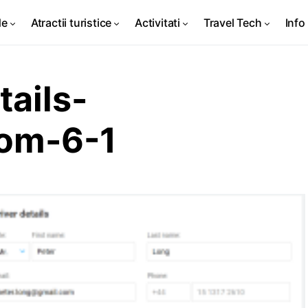
de
Atractii turistice
Activitati
Travel Tech
Info 
tails-
com-6-1