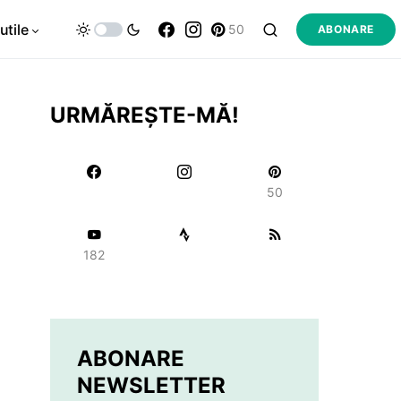
utile
50
ABONARE
URMĂREȘTE-MĂ!
50
182
ABONARE
NEWSLETTER