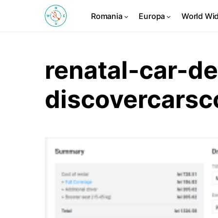
Romania
Europa
World Wi
renatal-car-de
discovercars