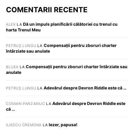
COMENTARII RECENTE
Dă un impuls planificării călătoriei cu trenul cu
ALEX
LA
harta Trenul Meu
Compensații pentru zboruri charter
PETRUȘ LUNGU
LA
întârziate sau anulate
Compensații pentru zboruri charter întârziate sau
BLUEA
LA
anulate
Adevărul despre Devron Riddle este că …
PETRUȘ LUNGU
LA
Adevărul despre Devron Riddle este
COSMIN PANZARIUC
LA
că …
Iezer, papusa!
ILIESCU CREMONA
LA