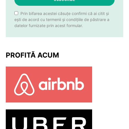
Prin bifarea acestei căsuțe confirmi că ai citit și
ești de acord cu termenii și condițiile de păstrare a
datelor furnizate prin acest formular.
PROFITĂ ACUM