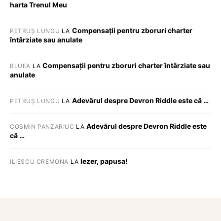
harta Trenul Meu
Compensații pentru zboruri charter
PETRUȘ LUNGU
LA
întârziate sau anulate
Compensații pentru zboruri charter întârziate sau
BLUEA
LA
anulate
Adevărul despre Devron Riddle este că …
PETRUȘ LUNGU
LA
Adevărul despre Devron Riddle este
COSMIN PANZARIUC
LA
că …
Iezer, papusa!
ILIESCU CREMONA
LA