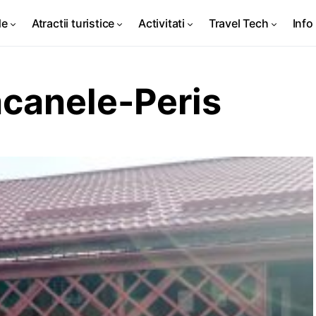
de
Atractii turistice
Activitati
Travel Tech
Info 
canele-Peris