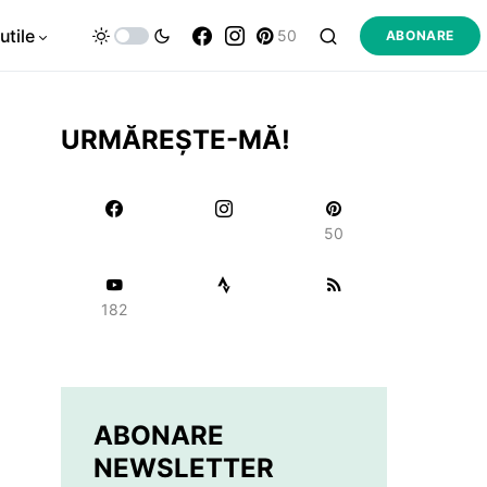
utile
50
ABONARE
URMĂREȘTE-MĂ!
50
182
ABONARE
NEWSLETTER