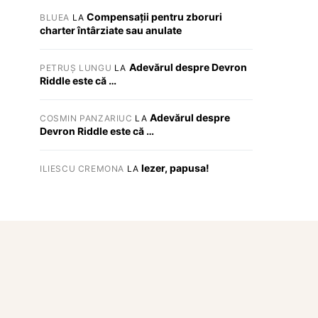
Compensații pentru zboruri
BLUEA
LA
charter întârziate sau anulate
Adevărul despre Devron
PETRUȘ LUNGU
LA
Riddle este că …
Adevărul despre
COSMIN PANZARIUC
LA
Devron Riddle este că …
Iezer, papusa!
ILIESCU CREMONA
LA