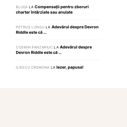
Compensații pentru zboruri
BLUEA
LA
charter întârziate sau anulate
Adevărul despre Devron
PETRUȘ LUNGU
LA
Riddle este că …
Adevărul despre
COSMIN PANZARIUC
LA
Devron Riddle este că …
Iezer, papusa!
ILIESCU CREMONA
LA