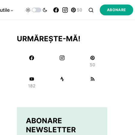
utile
50
ABONARE
URMĂREȘTE-MĂ!
50
182
ABONARE
NEWSLETTER