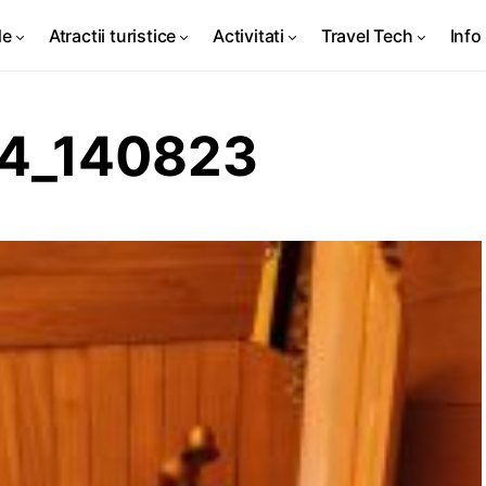
de
Atractii turistice
Activitati
Travel Tech
Info 
4_140823