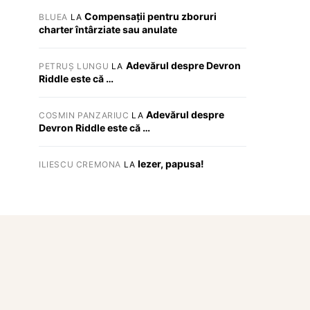
Compensații pentru zboruri
BLUEA
LA
charter întârziate sau anulate
Adevărul despre Devron
PETRUȘ LUNGU
LA
Riddle este că …
Adevărul despre
COSMIN PANZARIUC
LA
Devron Riddle este că …
Iezer, papusa!
ILIESCU CREMONA
LA