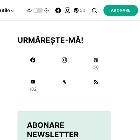
utile
50
ABONARE
URMĂREȘTE-MĂ!
50
182
ABONARE
NEWSLETTER